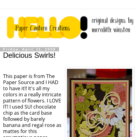
Friday, April 11, 2008
Delicious Swirls!
This paper is from The
Paper Source and I HAD
to have it!! It's all my
colors in a really intricate
pattern of flowers. I LOVE
IT! I used SU! chocolate
chip as the card base
followed by barely
banana and regal rose as
mattes for this