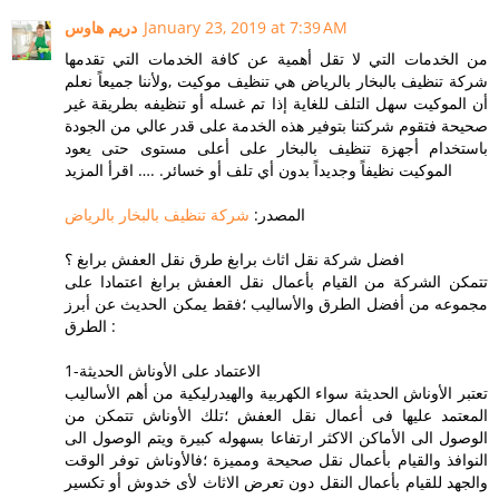
January 23, 2019 at 7:39 AM
دريم هاوس
من الخدمات التي لا تقل أهمية عن كافة الخدمات التي تقدمها
شركة تنظيف بالبخار بالرياض هي تنظيف موكيت ,ولأننا جميعاً نعلم
أن الموكيت سهل التلف للغاية إذا تم غسله أو تنظيفه بطريقة غير
صحيحة فتقوم شركتنا بتوفير هذه الخدمة على قدر عالي من الجودة
باستخدام أجهزة تنظيف بالبخار على أعلى مستوى حتى يعود
الموكيت نظيفاً وجديداً بدون أي تلف أو خسائر. .… اقرأ المزيد
المصدر:
شركة تنظيف بالبخار بالرياض
افضل شركة نقل اثاث برابغ طرق نقل العفش برابغ ؟
تتمكن الشركة من القيام بأعمال نقل العفش برابغ اعتمادا على
مجموعه من أفضل الطرق والأساليب ؛فقط يمكن الحديث عن أبرز
الطرق :
1-الاعتماد على الأوناش الحديثة
تعتبر الأوناش الحديثة سواء الكهربية والهيدرليكية من أهم الأساليب
المعتمد عليها فى أعمال نقل العفش ؛تلك الأوناش تتمكن من
الوصول الى الأماكن الاكثر ارتفاعا بسهوله كبيرة ويتم الوصول الى
النوافذ والقيام بأعمال نقل صحيحة ومميزة ؛فالأوناش توفر الوقت
والجهد للقيام بأعمال النقل دون تعرض الاثاث لأى خدوش أو تكسير