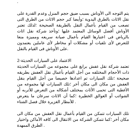
.
يتم التوجه الى الأوناش بسبب ضيق حجم المنزل وعدم القدرة على
نقل الاثاث بالطرق اليدوية ؛وأيضا كبر حجم الاثاث من الطرق التى
تصعب من القيام بأعمال النقل بالطريقة الصحيحة ؛لذلك تعتبر
الأوناش أفضل الوسائل المعتمد عليها ؛وتأخذ شركة نقل اثاث
بالرياض فى اعتبارها القيام بأعمال صيانة سريعه ومميزة منعا
للتعرض لأى تلفيات أو مشكلات أو مخاطر لأى عاملين يعتمدون
على الأوناش فى القيام بالنقل.
2-الاعتماد على السيارات الحديثة
تعتمد شركة نقل عفش برابغ على مجموعه من السيارات الحديثة
ذات الأحجام المختلفه من أجل القيام بأعمال نقل العفش بطريقه
صحيحة ؛تلك السيارات تم اعدادها خصيصا من أجل القيام بنقل
العفش من مكان الى مكان أخر ؛تلك السيارات لها مجموعه من
الأغطية التى تحمى الأثاث بمختلف أشكاله من التعرض للأتربه أو
الشوائب أو العوالق الخطيرة ؛كما أن الاثاث سرعان ما يتعرض
للأمطار الغزيرة خلال فصل الشتاء .
تلك السيارات تتمكن من القيام بأعمال نقل العفش من مكان الى
مكان أخر ؛كما تتمكن الشركة من الانتقال الى كافه الأماكن واختيار
الطرق الممهدة .