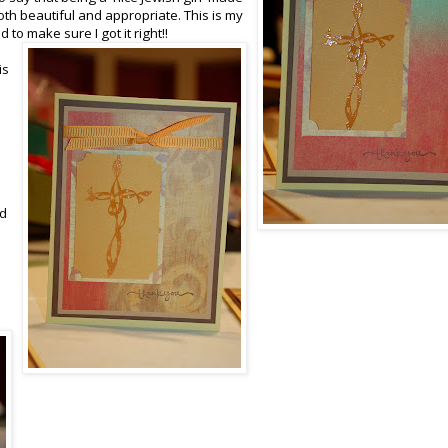
oth beautiful and appropriate. This is my
 to make sure I got it right!!
is
ed