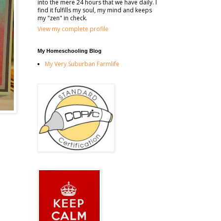
into the mere 24 hours that we have daily. I
find it fulfills my soul, my mind and keeps
my "zen" in check.
View my complete profile
My Homeschooling Blog
My Very Suburban Farmlife