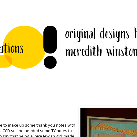
me to make up some thank you notes with
hes CCD so she needed some TY notes to
o say that being a 'nice Jewish girl' made