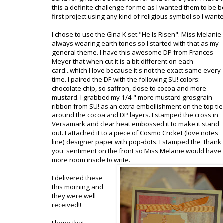
this a definite challenge for me as I wanted them to be b
first project using any kind of religious symbol so I wanted
I chose to use the Gina K set "He Is Risen". Miss Melanie 
always wearing earth tones so I started with that as my
general theme. I have this awesome DP from Frances
Meyer that when cut it is a bit different on each
card...which I love because it's not the exact same every
time. I paired the DP with the following SU! colors:
chocolate chip, so saffron, close to cocoa and more
mustard. I grabbed my 1/4 " more mustard grosgrain
ribbon from SU! as an extra embellishment on the top ti
around the cocoa and DP layers. I stamped the cross in
Versamark and clear heat embossed it to make it stand
out. I attached it to a piece of Cosmo Cricket (love notes
line) designer paper with pop-dots. I stamped the 'thank
you' sentiment on the front so Miss Melanie would have
more room inside to write.
I delivered these
this morning and
they were well
received!!
I hope that