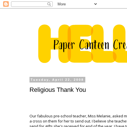
Tuesday, April 22, 2008
Religious Thank You
Our fabulous pre-school teacher, Miss Melanie, asked 
a cross on them for her to send out. I believe she teac
send for gifts she's received for end of the year. I have t